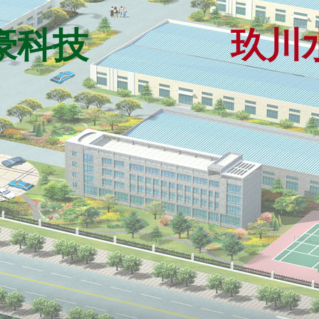
豪科技
玖川